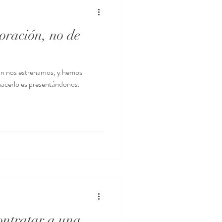
boración, no de
fin nos estrenamos, y hemos
hacerlo es presentándonos.
ontratar a una