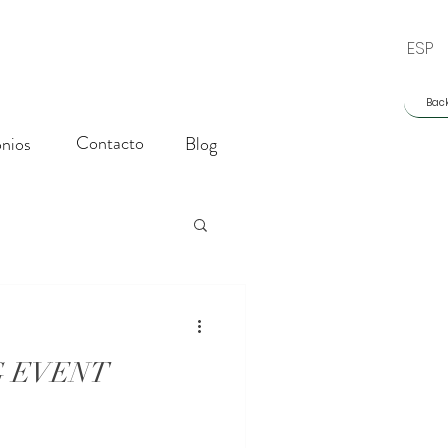
ESP
Back
Contacto
nios
Blog
 EVENT