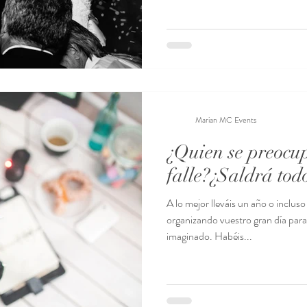
Marian MC Events
¿Quien se preocu
falle?¿Saldrá to
A lo mejor lleváis un año o inclu
organizando vuestro gran día par
imaginado. Habéis...