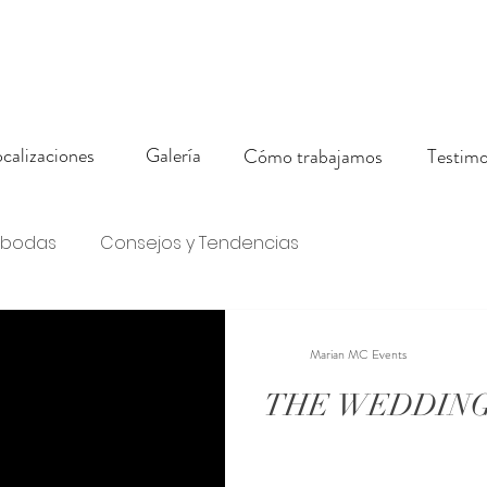
calizaciones
Galería
Cómo trabajamos
Testimo
 bodas
Consejos y Tendencias
Marian MC Events
THE WEDDING