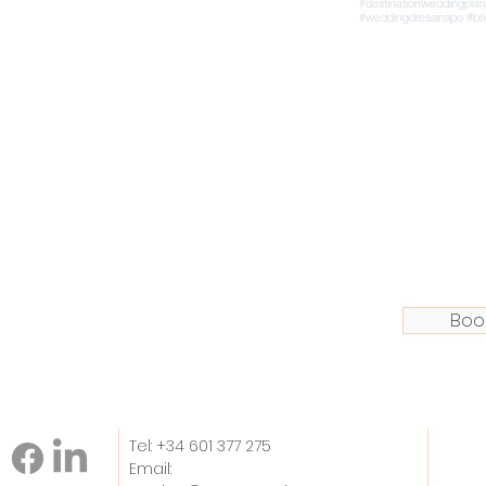
Boo
Tel: +34 601 377 275
Email: