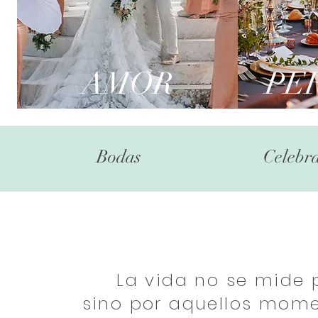
AMOR
PE
Bodas
Celebra
La vida no se mide p
sino por aquellos
momen