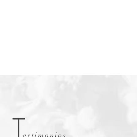
T
estimonios